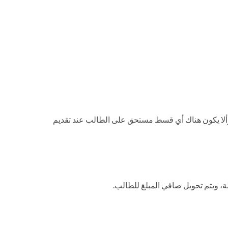
الجهة البنكية فقط، بشرط ألا يكون قد مر أكثر من 21 يوما على تاريخ السداد، وألا يكون هناك أي قسط مستحق على الطالب عند تقديم
 ويتم تحويل صافي المبلغ للطالب.